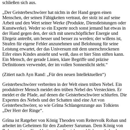
schließen sich aus.
„Der Geisterbeschwörer hat nichts in der Hand gegen einen
Menschen, der seinen Fähigkeiten vertraut, der stolz ist auf seine
Arbeit und den Wert seiner Werke (Produkte, Dienstleistungen oder
Kunstwerke). Weder so ein Experte noch sonst jemand hat etwas in
der Hand gegen den, der sich mit unerschöpflicher Energie und
Ehrgeiz antreibt, um besser und besser zu werden; der willens ist,
Strafen für eigene Fehler anzunehmen und Belohnung für seine
Leistung erwartet, der das Universum mit dem unerschrockenen
Eifer eines Kindes ansieht und weiß, dass er hier Sinn stiften kann.
Ein Mensch, der gerade Linien, klare Begriffe und präzise
Definitionen verwendet, der im vollen Sonnenlicht steht.“
(Zitiert nach Ayn Rand: „Für den neuen Intellektuellen“)
Geisterbeschwörer verbreiten in der Welt einen trüben Nebel. Ein
produktiver Mensch meidet den trüben Nebel des Versteckten. Er
meidet er die Pfade, auf denen die Geisterbeschwörer schlurfen. Die
Experten des Nebels und der Schatten sind eine Art von
Geisterbeschwörer, so wie Gríma Schlangenzunge aus Tolkiens
„Der Herr der Ringe“.
Gríma ist Ratgeber von König Theoden vom Reitervolk Rohan und
arbeitet im Geheimen für den Zauberer Saruman. Dem König von