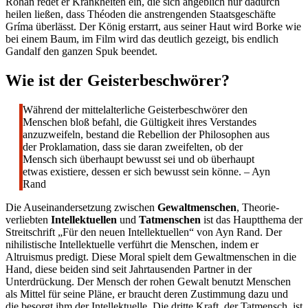
Rohan redet er Krankheiten ein, die sich angeblich nur dadurch
heilen ließen, dass Théoden die anstrengenden Staatsgeschäfte
Gríma überlässt. Der König erstarrt, aus seiner Haut wird Borke wie
bei einem Baum, im Film wird das deutlich gezeigt, bis endlich
Gandalf den ganzen Spuk beendet.
Wie ist der Geisterbeschwörer?
Während der mittelalterliche Geisterbeschwörer den
Menschen bloß befahl, die Gültigkeit ihres Verstandes
anzuzweifeln, bestand die Rebellion der Philosophen aus
der Proklamation, dass sie daran zweifelten, ob der
Mensch sich überhaupt bewusst sei und ob überhaupt
etwas existiere, dessen er sich bewusst sein könne. – Ayn
Rand
Die Auseinandersetzung zwischen
Gewaltmenschen
, Theorie-
verliebten
Intellektuellen
und
Tatmenschen
ist das Hauptthema der
Streitschrift „Für den neuen Intellektuellen“ von Ayn Rand. Der
nihilistische Intellektuelle verführt die Menschen, indem er
Altruismus predigt. Diese Moral spielt dem Gewaltmenschen in die
Hand, diese beiden sind seit Jahrtausenden Partner in der
Unterdrückung. Der Mensch der rohen Gewalt benutzt Menschen
als Mittel für seine Pläne, er braucht deren Zustimmung dazu und
die besorgt ihm der Intellektuelle. Die dritte Kraft, der Tatmensch, ist