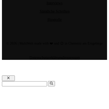
Interviews
Sämtliche Schriften
Biografie
© 2026 | MultiWelt made with ❤️ und 😉 in Chemnitz am Erzgebirge
Datenschutzerklärung
Impressum
Schließen
Suchen
nach: