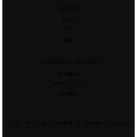
Geschichte
Links
FAQ
Blog
@ MICHAEL D. ESCHNER
Interviews
Sämtliche Schriften
Biografie
© 2026 | MultiWelt made with ❤️ und 😉 in Chemnitz am Erzgebirge