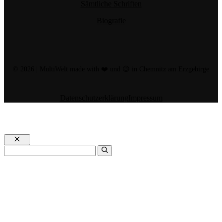
Sämtliche Schriften
Biografie
© 2026 | MultiWelt made with ❤️ und 😉 in Chemnitz am Erzgebirge
Datenschutzerklärung
Impressum
Schließen
Suchen
nach: