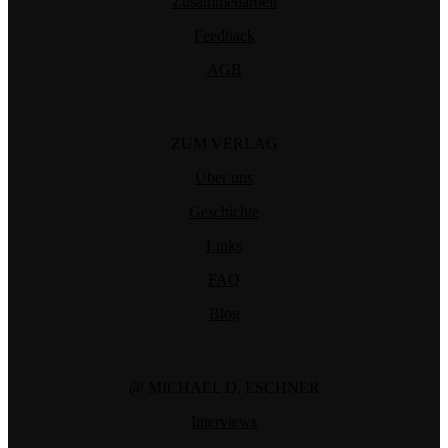
Zusammenarbeit
Feedback
AGB
ZUM VERLAG
Über uns
Geschichte
Links
FAQ
Blog
@ MICHAEL D. ESCHNER
Interviews