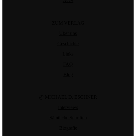
AGB
ZUM VERLAG
Über uns
Geschichte
Links
FAQ
Blog
@ MICHAEL D. ESCHNER
Interviews
Sämtliche Schriften
Biografie