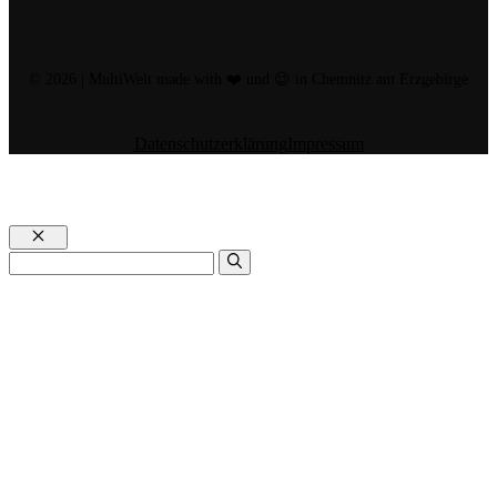
© 2026 | MultiWelt made with ❤️ und 😉 in Chemnitz am Erzgebirge
Datenschutzerklärung
Impressum
Schließen
Suchen
nach: